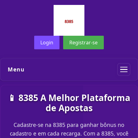
Login
Registrar-se
Menu
📱 8385 A Melhor Plataforma
de Apostas
Cadastre-se na 8385 para ganhar bônus no
cadastro e em cada recarga. Com a 8385, você