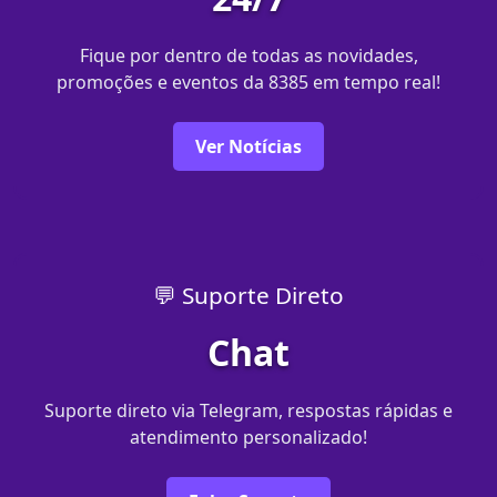
Fique por dentro de todas as novidades,
promoções e eventos da 8385 em tempo real!
Ver Notícias
💬 Suporte Direto
Chat
Suporte direto via Telegram, respostas rápidas e
atendimento personalizado!