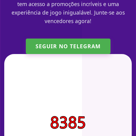
tem acesso a promoções incríveis e uma
experiência de jogo inigualável. Junte-se aos
vencedores agora!
SEGUIR NO TELEGRAM