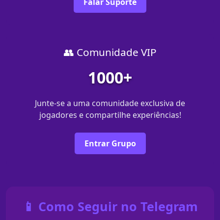
Falar Suporte
👥 Comunidade VIP
1000+
Junte-se a uma comunidade exclusiva de
jogadores e compartilhe experiências!
Entrar Grupo
📱 Como Seguir no Telegram