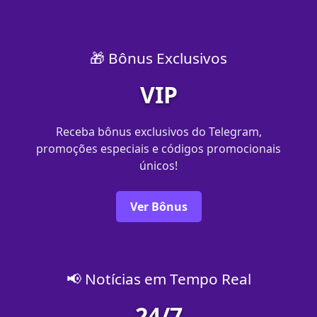
🎁 Bônus Exclusivos
VIP
Receba bônus exclusivos do Telegram,
promoções especiais e códigos promocionais
únicos!
Ver Bônus
📢 Notícias em Tempo Real
24/7