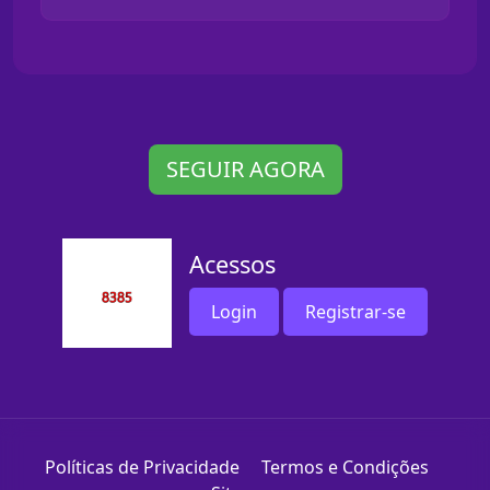
SEGUIR AGORA
Acessos
Login
Registrar-se
Políticas de Privacidade
Termos e Condições