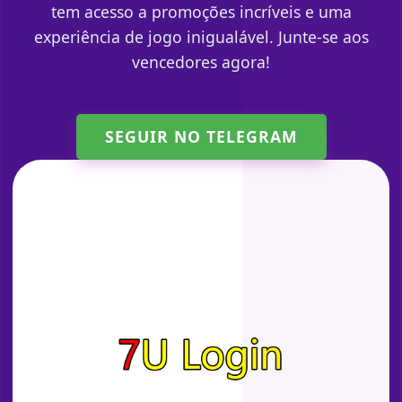
tem acesso a promoções incríveis e uma
experiência de jogo inigualável. Junte-se aos
vencedores agora!
SEGUIR NO TELEGRAM