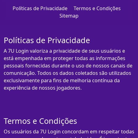
Políticas de Privacidade
Termos e Condições
Sitemap
Políticas de Privacidade
A 7U Login valoriza a privacidade de seus usuários e
está empenhada em proteger todas as informações
pessoais fornecidas durante o uso de nossos canais de
comunicação. Todos os dados coletados são utilizados
exclusivamente para fins de melhoria contínua da
experiência de nossos jogadores.
Termos e Condições
Os usuários da 7U Login concordam em respeitar todas