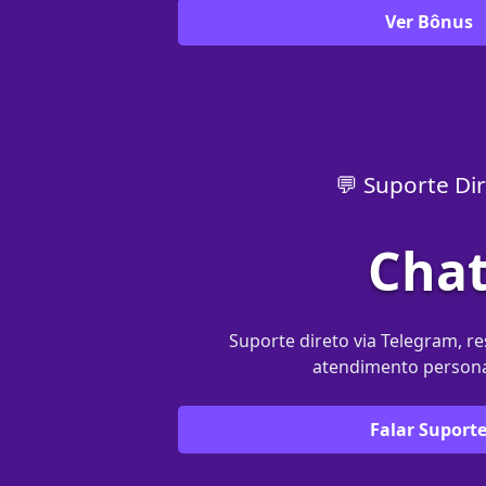
Ver Bônus
💬 Suporte Di
Cha
Suporte direto via Telegram, r
atendimento persona
Falar Suport