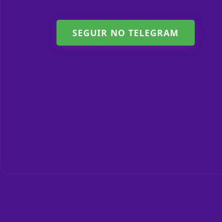
SEGUIR NO TELEGRAM