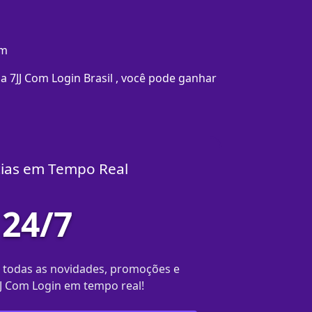
am
a 7JJ Com Login Brasil , você pode ganhar
cias em Tempo Real
24/7
e todas as novidades, promoções e
JJ Com Login em tempo real!