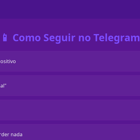
📱 Como Seguir no Telegram
ositivo
al"
erder nada