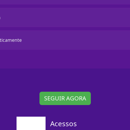
a
aticamente
SEGUIR AGORA
Acessos