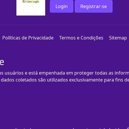
Login
Registrar-se
Políticas de Privacidade
Termos e Condições
Sitemap
de
seus usuários e está empenhada em proteger todas as infor
dados coletados são utilizados exclusivamente para fins d