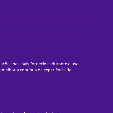
mações pessoais fornecidas durante o uso
e melhoria contínua da experiência de