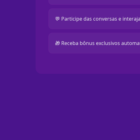
💬 Participe das conversas e interaj
🎁 Receba bônus exclusivos autom