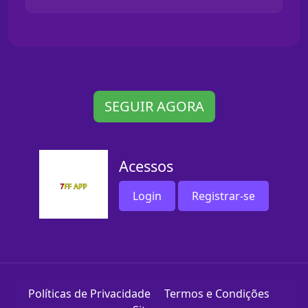
SEGUIR AGORA
Acessos
Login
Registrar-se
Políticas de Privacidade
Termos e Condições