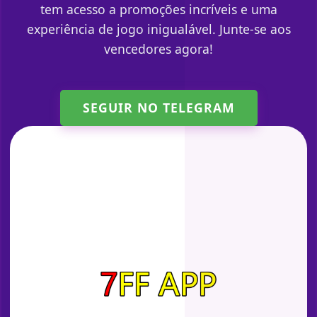
tem acesso a promoções incríveis e uma
experiência de jogo inigualável. Junte-se aos
vencedores agora!
SEGUIR NO TELEGRAM