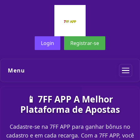
Login
Registrar-se
Menu
📱 7FF APP A Melhor
Plataforma de Apostas
Cadastre-se na 7FF APP para ganhar bônus no
cadastro e em cada recarga. Com a 7FF APP, você