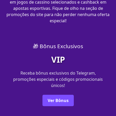
em jogos de cassino selecionados e cashback em
apostas esportivas. Fique de olho na seção de
promoções do site para não perder nenhuma oferta
especial!
🎁 Bônus Exclusivos
VIP
Receba bônus exclusivos do Telegram,
promoções especiais e códigos promocionais
únicos!
Ver Bônus