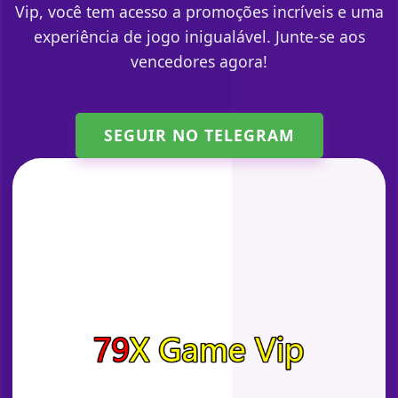
Vip, você tem acesso a promoções incríveis e uma
experiência de jogo inigualável. Junte-se aos
vencedores agora!
SEGUIR NO TELEGRAM