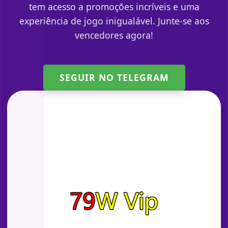
tem acesso a promoções incríveis e uma
experiência de jogo inigualável. Junte-se aos
vencedores agora!
SEGUIR NO TELEGRAM