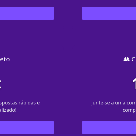
reto
👥 
t
espostas rápidas e
Junte-se a uma com
lizado!
compa
e