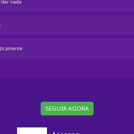
erder nada
a
aticamente
SEGUIR AGORA