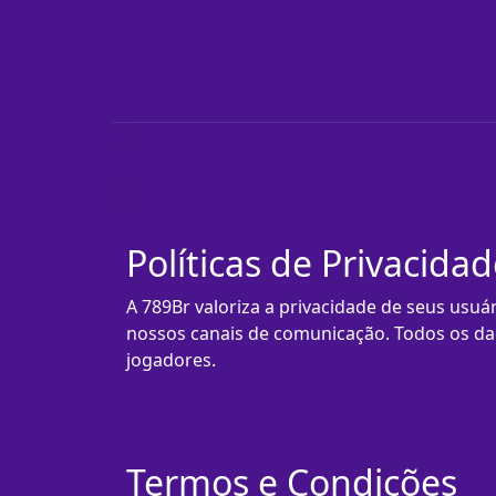
Políticas de Privacida
A 789Br valoriza a privacidade de seus usu
nossos canais de comunicação. Todos os dad
jogadores.
Termos e Condições