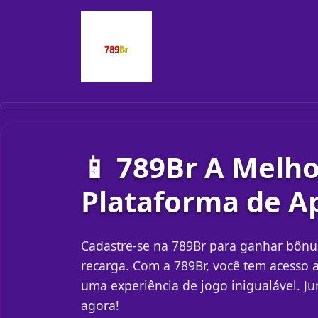
📱 789Br A Melh
Plataforma de A
Cadastre-se na 789Br para ganhar bônu
recarga. Com a 789Br, você tem acesso a
uma experiência de jogo inigualável. J
agora!