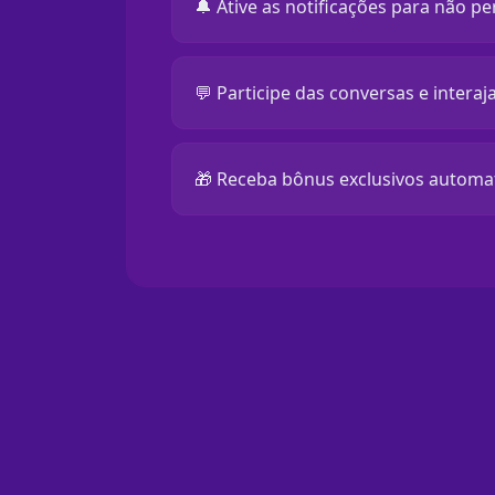
🔔 Ative as notificações para não p
💬 Participe das conversas e interaj
🎁 Receba bônus exclusivos autom