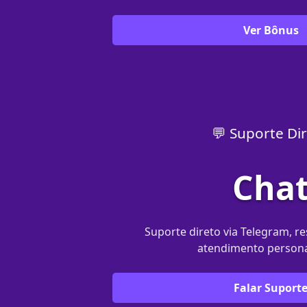
Ver Bônus
💬 Suporte Di
Cha
Suporte direto via Telegram, r
atendimento persona
Falar Suport