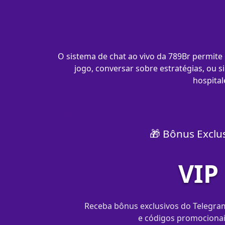
O sistema de chat ao vivo da 789Br permite
jogo, conversar sobre estratégias, ou
hospital
🎁 Bônus Exclu
VIP
Receba bônus exclusivos do Telegra
e códigos promocionai