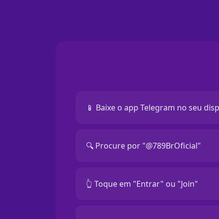
📱 Baixe o app Telegram no seu disp
🔍 Procure por "@789BrOficial"
👆 Toque em "Entrar" ou "Join"