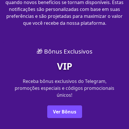
quando novos benefícios se tornam disponíveis. Estas
notificações são personalizadas com base em suas
preferências e são projetadas para maximizar o valor
que você recebe da nossa plataforma.
🎁 Bônus Exclusivos
VIP
Receba bônus exclusivos do Telegram,
promoções especiais e códigos promocionais
únicos!
Ver Bônus