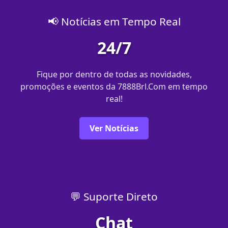
📢 Notícias em Tempo Real
24/7
Fique por dentro de todas as novidades,
promoções e eventos da 7888Brl.Com em tempo
real!
Ver Notícias
💬 Suporte Direto
Chat