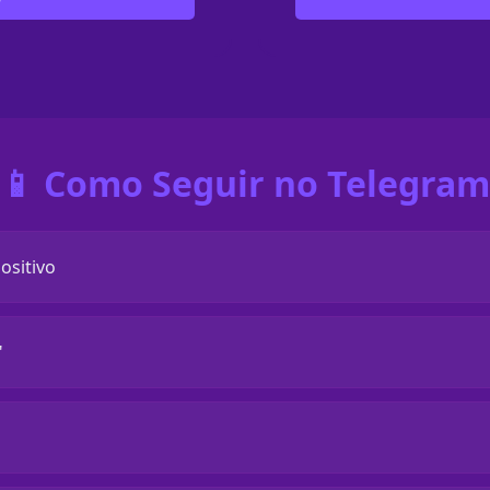
📱 Como Seguir no Telegram
ositivo
"