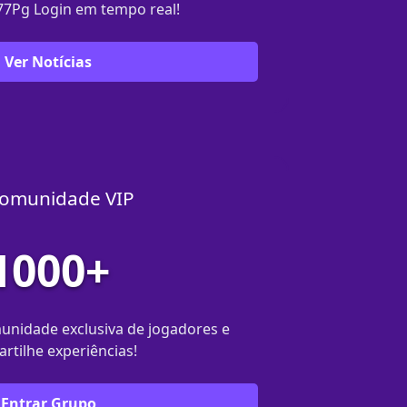
77Pg Login em tempo real!
Ver Notícias
Comunidade VIP
1000+
unidade exclusiva de jogadores e
rtilhe experiências!
Entrar Grupo