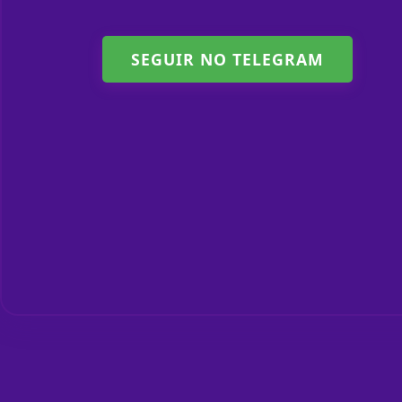
SEGUIR NO TELEGRAM