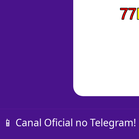
📱 Canal Oficial no Telegram!