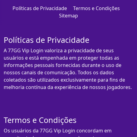
Políticas de Privacidade
Termos e Condições
Sitemap
Políticas de Privacidade
A 77GG Vip Login valoriza a privacidade de seus
usuários e está empenhada em proteger todas as
informações pessoais fornecidas durante o uso de
nossos canais de comunicação. Todos os dados
coletados são utilizados exclusivamente para fins de
melhoria contínua da experiência de nossos jogadores.
Termos e Condições
Os usuários da 77GG Vip Login concordam em