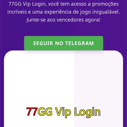
77GG Vip Login, você tem acesso a promoções
incríveis e uma experiência de jogo inigualável.
Junte-se aos vencedores agora!
SEGUIR NO TELEGRAM