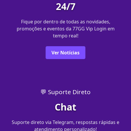
24/7
Fique por dentro de todas as novidades,
promoções e eventos da 77GG Vip Login em
tempo real!
Ver Notícias
💬 Suporte Direto
Chat
Suporte direto via Telegram, respostas rápidas e
atendimento personalizado!