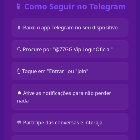
📱 Como Seguir no Telegram
📱 Baixe o app Telegram no seu dispositivo
🔍 Procure por "@77GG Vip LoginOficial"
👆 Toque em "Entrar" ou "Join"
🔔 Ative as notificações para não perder
nada
💬 Participe das conversas e interaja