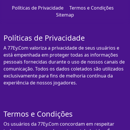
Políticas de Privacidade
Termos e Condições
Sitemap
Políticas de Privacidade
A 77Ey.Com valoriza a privacidade de seus usuários e
está empenhada em proteger todas as informações
pessoais fornecidas durante o uso de nossos canais de
comunicação. Todos os dados coletados são utilizados
exclusivamente para fins de melhoria contínua da
experiência de nossos jogadores.
Termos e Condições
Os usuários da 77Ey.Com concordam em respeitar