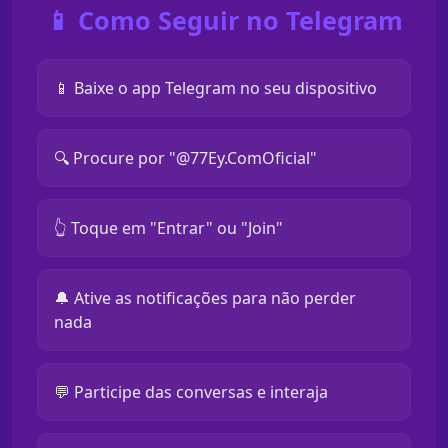
📱 Como Seguir no Telegram
📱 Baixe o app Telegram no seu dispositivo
🔍 Procure por "@77Ey.ComOficial"
👆 Toque em "Entrar" ou "Join"
🔔 Ative as notificações para não perder
nada
💬 Participe das conversas e interaja