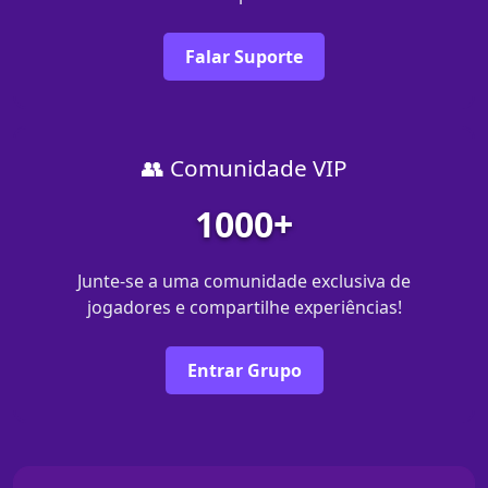
Falar Suporte
👥 Comunidade VIP
1000+
Junte-se a uma comunidade exclusiva de
jogadores e compartilhe experiências!
Entrar Grupo