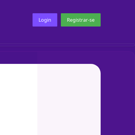
Login
Registrar-se