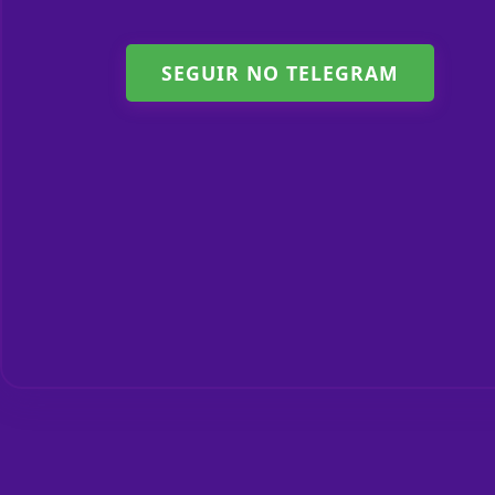
SEGUIR NO TELEGRAM