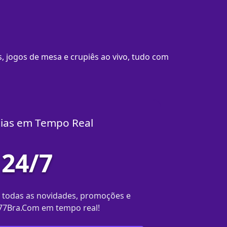
m
, jogos de mesa e crupiês ao vivo, tudo com
cias em Tempo Real
24/7
e todas as novidades, promoções e
77Bra.Com em tempo real!