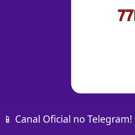
📱 Canal Oficial no Telegram!