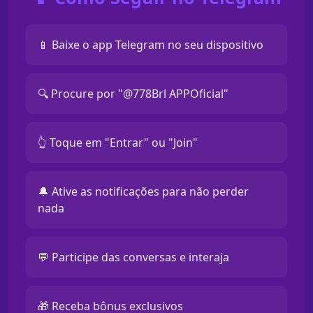
📱 Baixe o app Telegram no seu dispositivo
🔍 Procure por "@778Brl APPOficial"
👆 Toque em "Entrar" ou "Join"
🔔 Ative as notificações para não perder
nada
💬 Participe das conversas e interaja
🎁 Receba bônus exclusivos