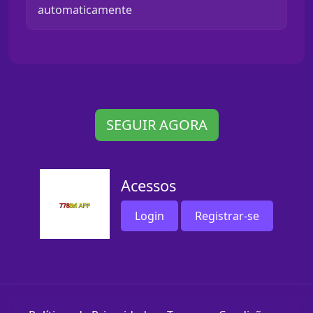
automaticamente
SEGUIR AGORA
Acessos
Login
Registrar-se