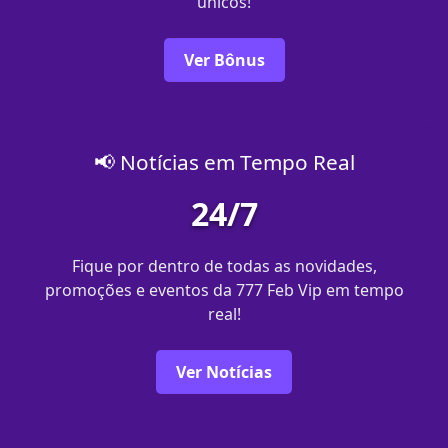
únicos!
Ver Bônus
📢 Notícias em Tempo Real
24/7
Fique por dentro de todas as novidades,
promoções e eventos da 777 Feb Vip em tempo
real!
Ver Notícias