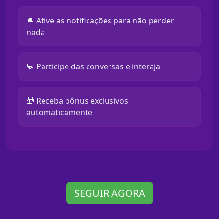
🔔 Ative as notificações para não perder
nada
💬 Participe das conversas e interaja
🎁 Receba bônus exclusivos
automaticamente
SEGUIR AGORA