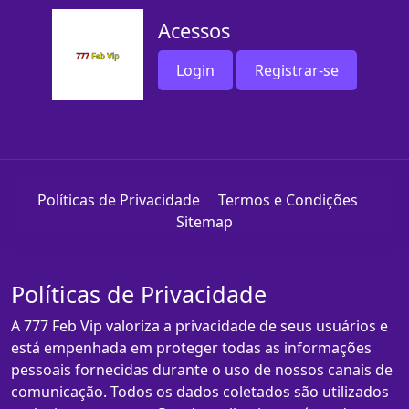
Acessos
Login
Registrar-se
Políticas de Privacidade
Termos e Condições
Sitemap
Políticas de Privacidade
A 777 Feb Vip valoriza a privacidade de seus usuários e
está empenhada em proteger todas as informações
pessoais fornecidas durante o uso de nossos canais de
comunicação. Todos os dados coletados são utilizados