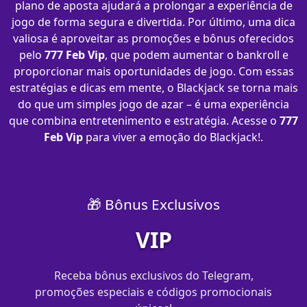
plano de aposta ajudará a prolongar a experiência de
jogo de forma segura e divertida. Por último, uma dica
valiosa é aproveitar as promoções e bônus oferecidos
pelo
777 Feb Vip
, que podem aumentar o bankroll e
proporcionar mais oportunidades de jogo. Com essas
estratégias e dicas em mente, o Blackjack se torna mais
do que um simples jogo de azar – é uma experiência
que combina entretenimento e estratégia. Acesse o
777
Feb Vip
para viver a emoção do Blackjack!.
🎁 Bônus Exclusivos
VIP
Receba bônus exclusivos do Telegram,
promoções especiais e códigos promocionais