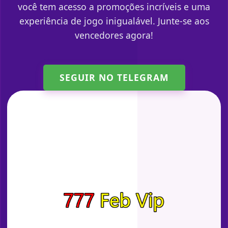
você tem acesso a promoções incríveis e uma
experiência de jogo inigualável. Junte-se aos
vencedores agora!
SEGUIR NO TELEGRAM