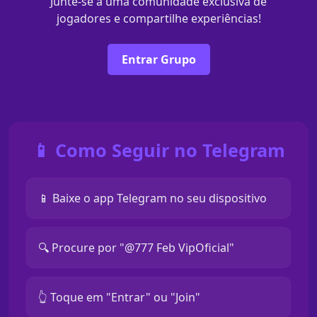
Junte-se a uma comunidade exclusiva de
jogadores e compartilhe experiências!
Entrar Grupo
📱 Como Seguir no Telegram
📱 Baixe o app Telegram no seu dispositivo
🔍 Procure por "@777 Feb VipOficial"
👆 Toque em "Entrar" ou "Join"