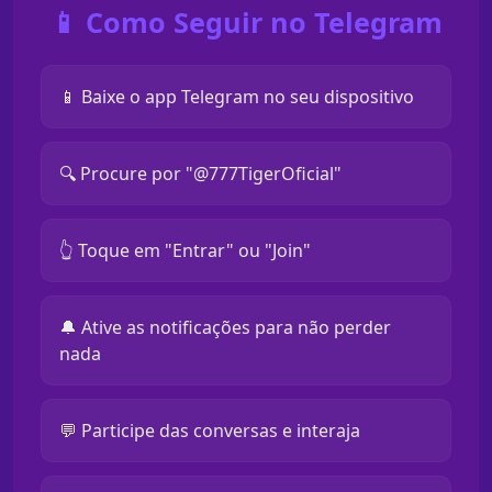
📱 Como Seguir no Telegram
📱 Baixe o app Telegram no seu dispositivo
🔍 Procure por "@777TigerOficial"
👆 Toque em "Entrar" ou "Join"
🔔 Ative as notificações para não perder
nada
💬 Participe das conversas e interaja