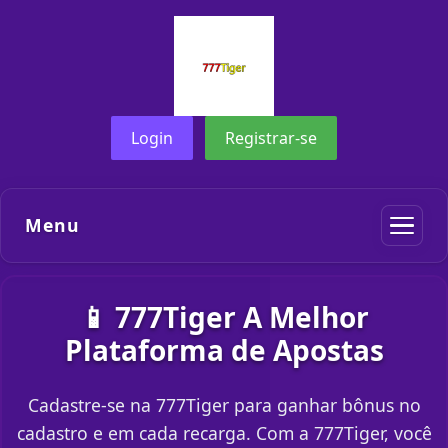
Login
Registrar-se
Menu
📱 777Tiger A Melhor
Plataforma de Apostas
Cadastre-se na 777Tiger para ganhar bônus no
cadastro e em cada recarga. Com a 777Tiger, você