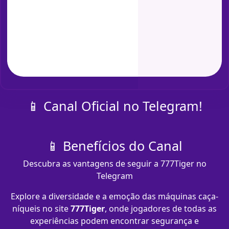
📱 Canal Oficial no Telegram!
📱 Benefícios do Canal
Descubra as vantagens de seguir a 777Tiger no
Telegram
Explore a diversidade e a emoção das máquinas caça-
níqueis no site
777Tiger
, onde jogadores de todas as
experiências podem encontrar segurança e