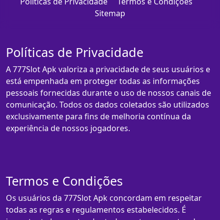
Políticas de Privacidade
Termos e Condições
Sitemap
Políticas de Privacidade
A 777Slot Apk valoriza a privacidade de seus usuários e
está empenhada em proteger todas as informações
pessoais fornecidas durante o uso de nossos canais de
comunicação. Todos os dados coletados são utilizados
exclusivamente para fins de melhoria contínua da
experiência de nossos jogadores.
Termos e Condições
Os usuários da 777Slot Apk concordam em respeitar
todas as regras e regulamentos estabelecidos. É