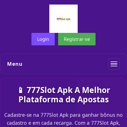
Login
Registrar-se
Menu
📱 777Slot Apk A Melhor
Plataforma de Apostas
Cadastre-se na 777Slot Apk para ganhar bônus no
cadastro e em cada recarga. Com a 777Slot Apk,