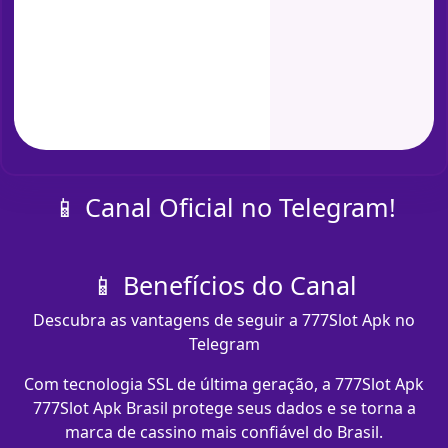
📱 Canal Oficial no Telegram!
📱 Benefícios do Canal
Descubra as vantagens de seguir a 777Slot Apk no
Telegram
Com tecnologia SSL de última geração, a 777Slot Apk
777Slot Apk Brasil protege seus dados e se torna a
marca de cassino mais confiável do Brasil.