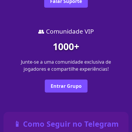
Falar Suporte
👥 Comunidade VIP
1000+
Junte-se a uma comunidade exclusiva de
jogadores e compartilhe experiências!
Entrar Grupo
📱 Como Seguir no Telegram