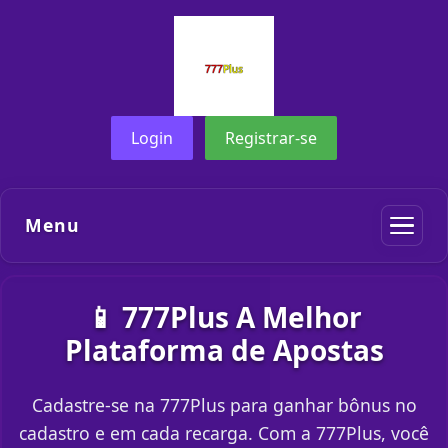
Login
Registrar-se
Menu
📱 777Plus A Melhor
Plataforma de Apostas
Cadastre-se na 777Plus para ganhar bônus no
cadastro e em cada recarga. Com a 777Plus, você