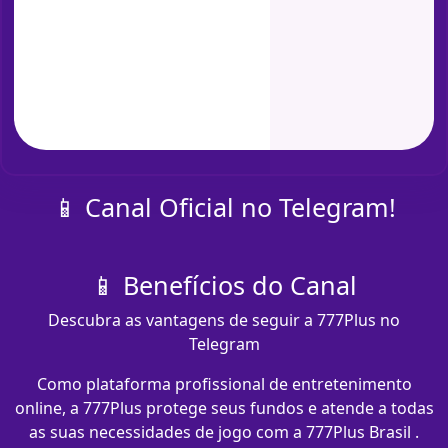
📱 Canal Oficial no Telegram!
📱 Benefícios do Canal
Descubra as vantagens de seguir a 777Plus no
Telegram
Como plataforma profissional de entretenimento
online, a 777Plus protege seus fundos e atende a todas
as suas necessidades de jogo com a 777Plus Brasil .