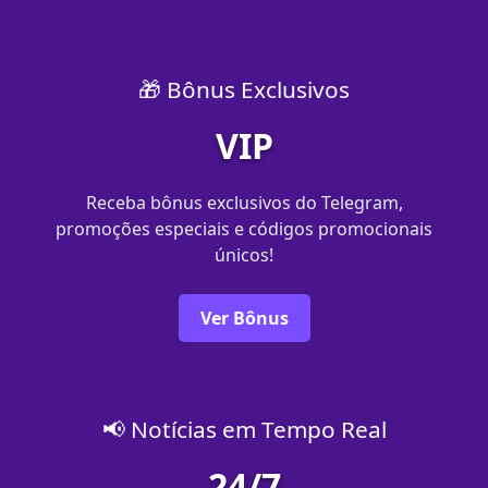
🎁 Bônus Exclusivos
VIP
Receba bônus exclusivos do Telegram,
promoções especiais e códigos promocionais
únicos!
Ver Bônus
📢 Notícias em Tempo Real
24/7