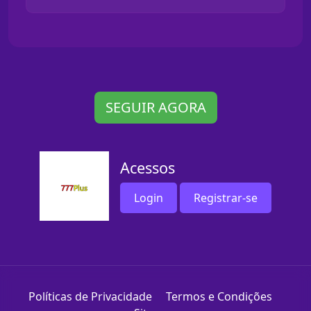
SEGUIR AGORA
Acessos
Login
Registrar-se
Políticas de Privacidade
Termos e Condições