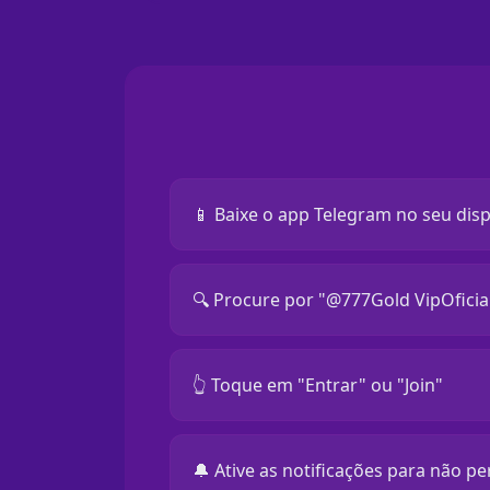
📱 Baixe o app Telegram no seu disp
🔍 Procure por "@777Gold VipOficia
👆 Toque em "Entrar" ou "Join"
🔔 Ative as notificações para não p