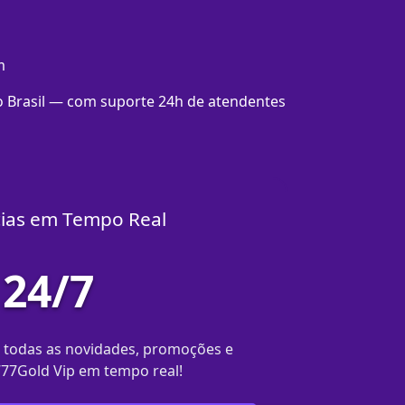
m
do Brasil — com suporte 24h de atendentes
cias em Tempo Real
24/7
e todas as novidades, promoções e
777Gold Vip em tempo real!