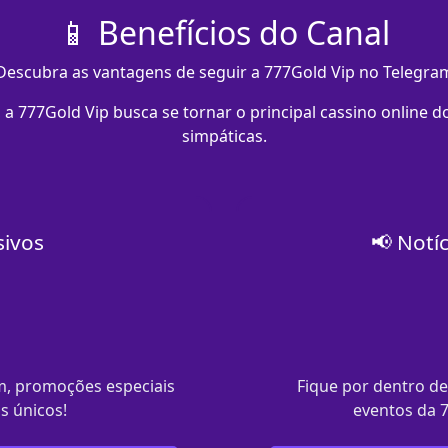
📱 Benefícios do Canal
Descubra as vantagens de seguir a 777Gold Vip no Telegra
a 777Gold Vip busca se tornar o principal cassino online 
simpáticas.
sivos
📢 Notí
m, promoções especiais
Fique por dentro d
s únicos!
eventos da 