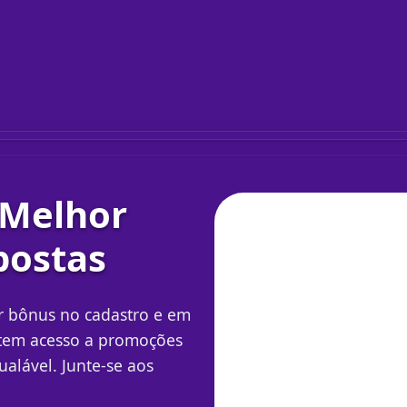
 Melhor
postas
r bônus no cadastro e em
 tem acesso a promoções
ualável. Junte-se aos