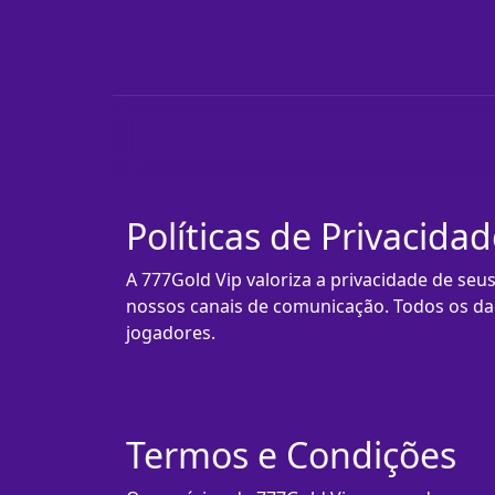
Políticas de Privacida
A 777Gold Vip valoriza a privacidade de se
nossos canais de comunicação. Todos os dad
jogadores.
Termos e Condições