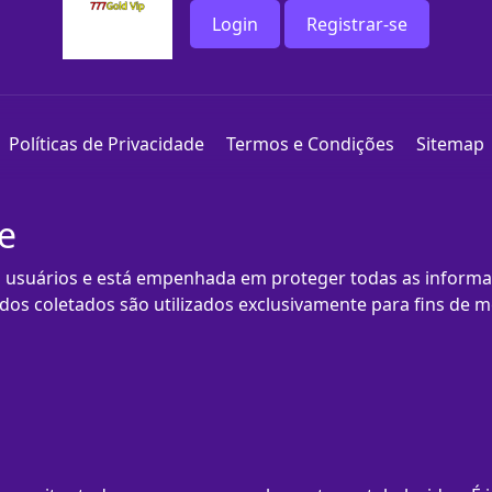
Login
Registrar-se
Políticas de Privacidade
Termos e Condições
Sitemap
de
us usuários e está empenhada em proteger todas as inform
os coletados são utilizados exclusivamente para fins de m