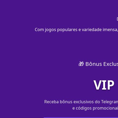
Com jogos populares e variedade imensa, 
🎁 Bônus Exclu
VIP
Receba bônus exclusivos do Telegra
e códigos promocionai