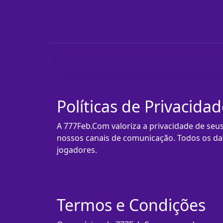
Políticas de Privacida
A 777Feb.Com valoriza a privacidade de se
nossos canais de comunicação. Todos os dad
jogadores.
Termos e Condições