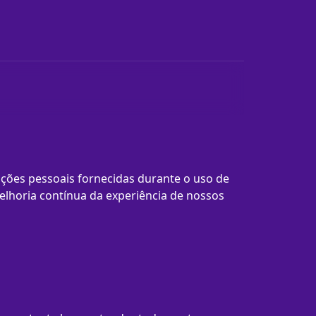
ções pessoais fornecidas durante o uso de
elhoria contínua da experiência de nossos