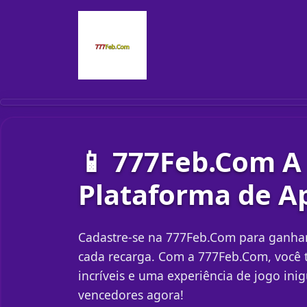
📱 777Feb.Com A
Plataforma de A
Cadastre-se na 777Feb.Com para ganha
cada recarga. Com a 777Feb.Com, você
incríveis e uma experiência de jogo inig
vencedores agora!