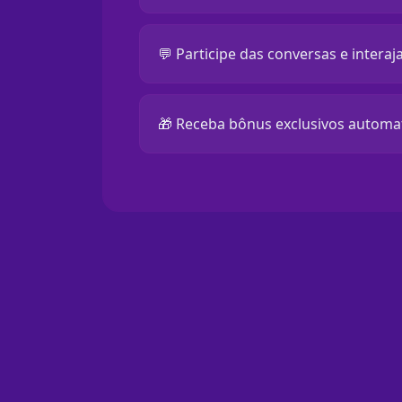
💬 Participe das conversas e interaj
🎁 Receba bônus exclusivos autom