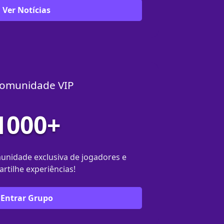
Ver Notícias
Comunidade VIP
1000+
unidade exclusiva de jogadores e
rtilhe experiências!
Entrar Grupo