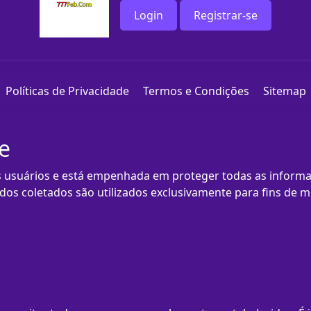
Login
Registrar-se
Políticas de Privacidade
Termos e Condições
Sitemap
de
us usuários e está empenhada em proteger todas as informa
os coletados são utilizados exclusivamente para fins de m