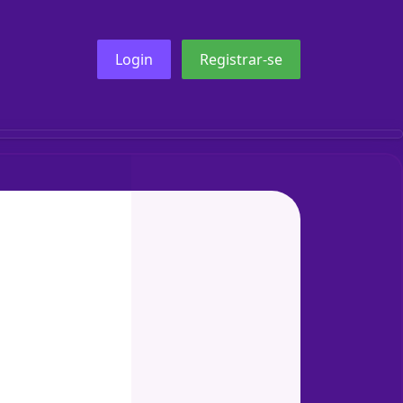
Login
Registrar-se