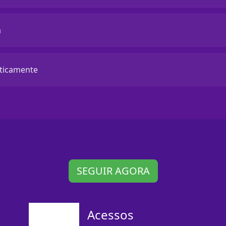
a
aticamente
SEGUIR AGORA
Acessos