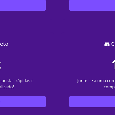
reto
👥 
t
espostas rápidas e
Junte-se a uma com
lizado!
compa
e