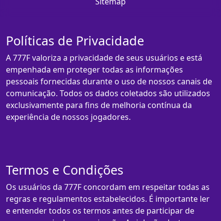
Sitemap
Políticas de Privacidade
A 777F valoriza a privacidade de seus usuários e está
empenhada em proteger todas as informações
pessoais fornecidas durante o uso de nossos canais de
comunicação. Todos os dados coletados são utilizados
exclusivamente para fins de melhoria contínua da
experiência de nossos jogadores.
Termos e Condições
Os usuários da 777F concordam em respeitar todas as
regras e regulamentos estabelecidos. É importante ler
e entender todos os termos antes de participar de