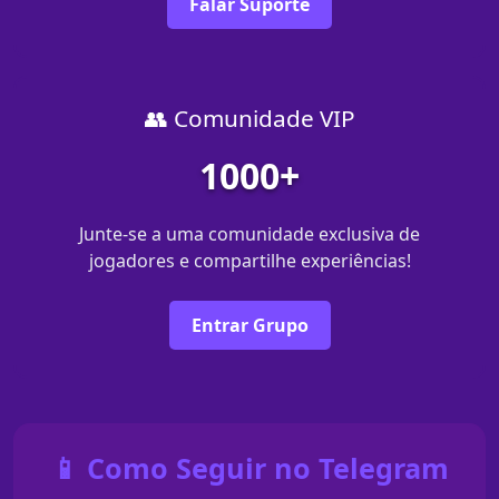
Falar Suporte
👥 Comunidade VIP
1000+
Junte-se a uma comunidade exclusiva de
jogadores e compartilhe experiências!
Entrar Grupo
📱 Como Seguir no Telegram