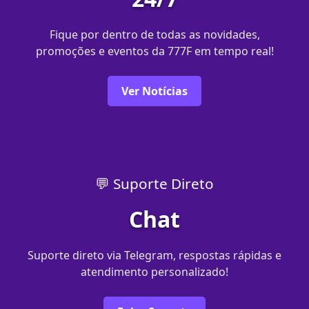
Fique por dentro de todas as novidades,
promoções e eventos da 777F em tempo real!
Ver Notícias
💬 Suporte Direto
Chat
Suporte direto via Telegram, respostas rápidas e
atendimento personalizado!