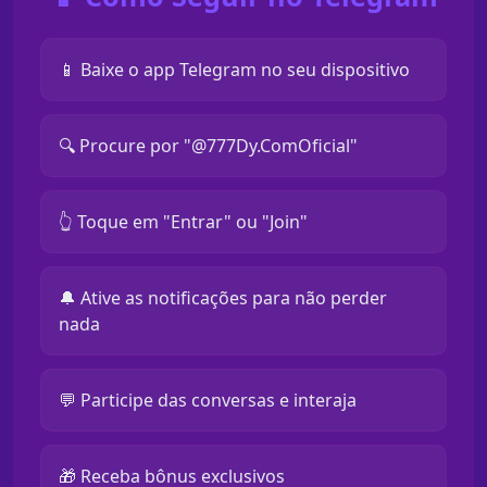
📱 Baixe o app Telegram no seu dispositivo
🔍 Procure por "@777Dy.ComOficial"
👆 Toque em "Entrar" ou "Join"
🔔 Ative as notificações para não perder
nada
💬 Participe das conversas e interaja
🎁 Receba bônus exclusivos