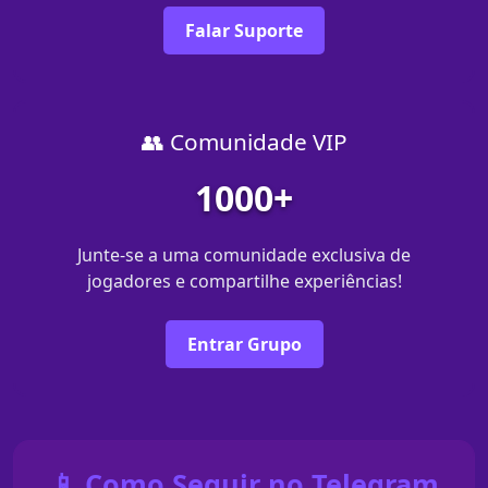
Falar Suporte
👥 Comunidade VIP
1000+
Junte-se a uma comunidade exclusiva de
jogadores e compartilhe experiências!
Entrar Grupo
📱 Como Seguir no Telegram