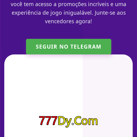
você tem acesso a promoções incríveis e uma
experiência de jogo inigualável. Junte-se aos
vencedores agora!
SEGUIR NO TELEGRAM