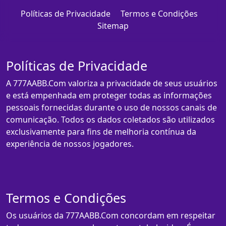
Políticas de Privacidade
Termos e Condições
Sitemap
Políticas de Privacidade
A 777AABB.Com valoriza a privacidade de seus usuários
e está empenhada em proteger todas as informações
pessoais fornecidas durante o uso de nossos canais de
comunicação. Todos os dados coletados são utilizados
exclusivamente para fins de melhoria contínua da
experiência de nossos jogadores.
Termos e Condições
Os usuários da 777AABB.Com concordam em respeitar