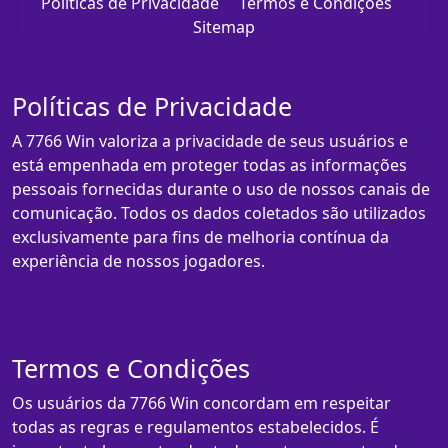
Políticas de Privacidade
Termos e Condições
Sitemap
Políticas de Privacidade
A 7766 Win valoriza a privacidade de seus usuários e
está empenhada em proteger todas as informações
pessoais fornecidas durante o uso de nossos canais de
comunicação. Todos os dados coletados são utilizados
exclusivamente para fins de melhoria contínua da
experiência de nossos jogadores.
Termos e Condições
Os usuários da 7766 Win concordam em respeitar
todas as regras e regulamentos estabelecidos. É