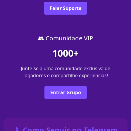
Falar Suporte
👥 Comunidade VIP
1000+
Junte-se a uma comunidade exclusiva de
jogadores e compartilhe experiências!
Entrar Grupo
📱 Como Seguir no Telegram