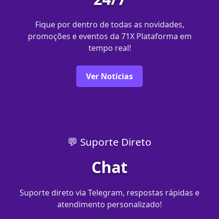
Fique por dentro de todas as novidades,
promoções e eventos da 71X Plataforma em
tempo real!
Ver Notícias
💬 Suporte Direto
Chat
Suporte direto via Telegram, respostas rápidas e
atendimento personalizado!