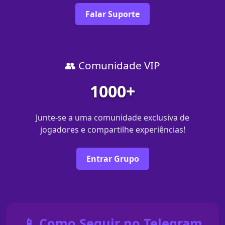
Falar Suporte
👥 Comunidade VIP
1000+
Junte-se a uma comunidade exclusiva de
jogadores e compartilhe experiências!
Entrar Grupo
📱 Como Seguir no Telegram