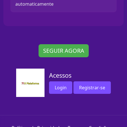
automaticamente
SEGUIR AGORA
Acessos
Login
Registrar-se