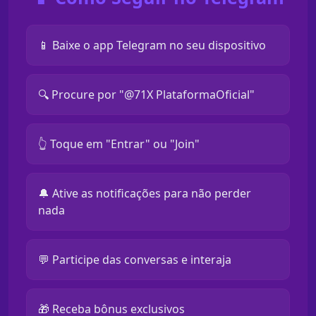
📱 Baixe o app Telegram no seu dispositivo
🔍 Procure por "@71X PlataformaOficial"
👆 Toque em "Entrar" ou "Join"
🔔 Ative as notificações para não perder
nada
💬 Participe das conversas e interaja
🎁 Receba bônus exclusivos