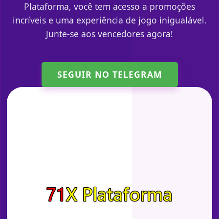
Plataforma, você tem acesso a promoções
incríveis e uma experiência de jogo inigualável.
Junte-se aos vencedores agora!
SEGUIR NO TELEGRAM