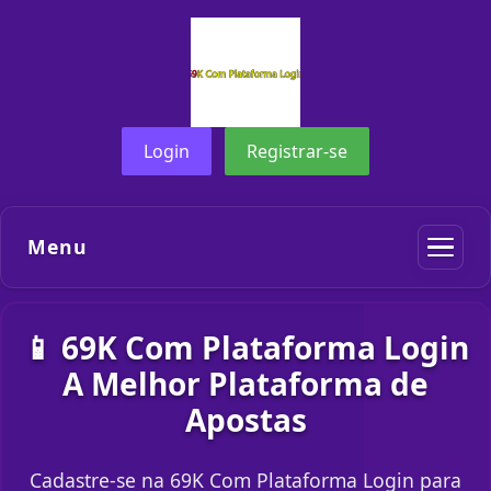
Login
Registrar-se
Menu
📱 69K Com Plataforma Login
A Melhor Plataforma de
Apostas
Cadastre-se na 69K Com Plataforma Login para