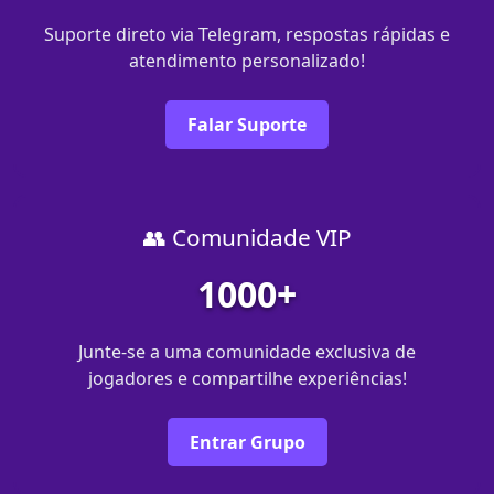
Suporte direto via Telegram, respostas rápidas e
atendimento personalizado!
Falar Suporte
👥 Comunidade VIP
1000+
Junte-se a uma comunidade exclusiva de
jogadores e compartilhe experiências!
Entrar Grupo