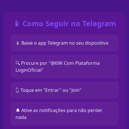
📱 Como Seguir no Telegram
📱 Baixe o app Telegram no seu dispositivo
🔍 Procure por "@69K Com Plataforma
LoginOficial"
👆 Toque em "Entrar" ou "Join"
🔔 Ative as notificações para não perder
nada