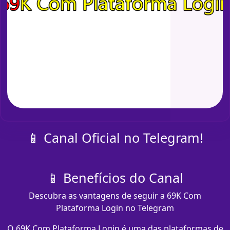
📱 Canal Oficial no Telegram!
📱 Benefícios do Canal
Descubra as vantagens de seguir a 69K Com
Plataforma Login no Telegram
O 69K Com Plataforma Login é uma das plataformas de