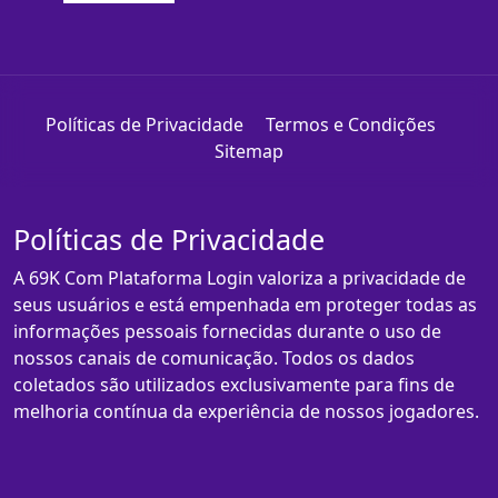
Políticas de Privacidade
Termos e Condições
Sitemap
Políticas de Privacidade
A 69K Com Plataforma Login valoriza a privacidade de
seus usuários e está empenhada em proteger todas as
informações pessoais fornecidas durante o uso de
nossos canais de comunicação. Todos os dados
coletados são utilizados exclusivamente para fins de
melhoria contínua da experiência de nossos jogadores.