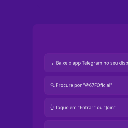
📱 Baixe o app Telegram no seu disp
🔍 Procure por "@67FOficial"
👆 Toque em "Entrar" ou "Join"