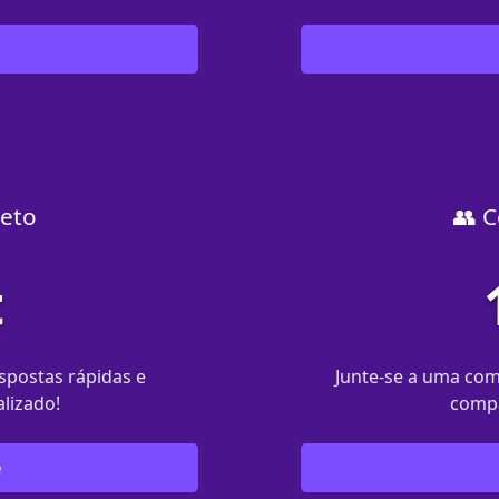
reto
👥 
t
espostas rápidas e
Junte-se a uma com
lizado!
compa
e