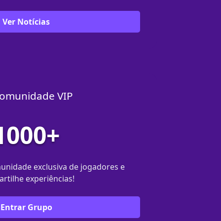
Ver Notícias
Comunidade VIP
1000+
unidade exclusiva de jogadores e
rtilhe experiências!
Entrar Grupo