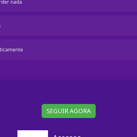
erder nada
a
aticamente
SEGUIR AGORA