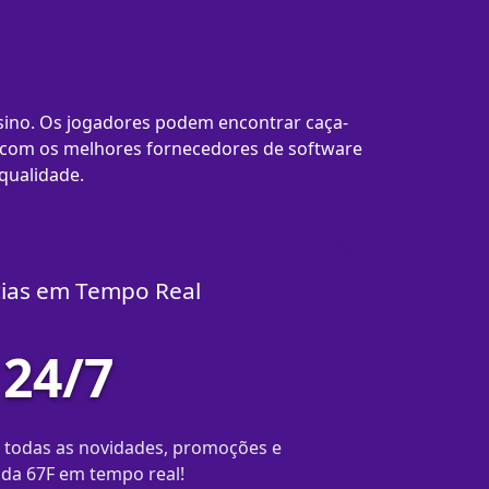
sino. Os jogadores podem encontrar caça-
as com os melhores fornecedores de software
qualidade.
cias em Tempo Real
24/7
e todas as novidades, promoções e
 da 67F em tempo real!