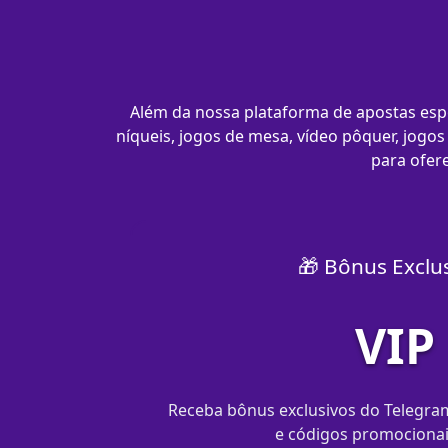
Além da nossa plataforma de apostas esp
níqueis, jogos de mesa, vídeo pôquer, jogo
para ofer
🎁 Bônus Exclu
VIP
Receba bônus exclusivos do Telegra
e códigos promocionai