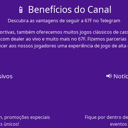
📱 Benefícios do Canal
Descubra as vantagens de seguir a 67F no Telegram
ortivas, também oferecemos muitos jogos clássicos de cas
s com dealer ao vivo e muito mais no 67F. Fizemos parceri
ecer aos nossos jogadores uma experiência de jogo de alta 
sivos
📢 Notí
m, promoções especiais
Fique por dentro d
s únicos!
eventos