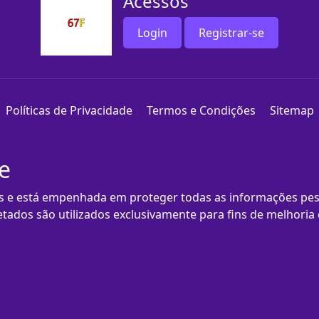
Acessos
Login
Registrar-se
Políticas de Privacidade
Termos e Condições
Sitemap
de
ios e está empenhada em proteger todas as informações pe
tados são utilizados exclusivamente para fins de melhoria