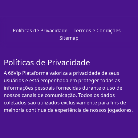
Políticas de Privacidade
Termos e Condições
Sitemap
Políticas de Privacidade
A 66Vip Plataforma valoriza a privacidade de seus
usuários e está empenhada em proteger todas as
informações pessoais fornecidas durante o uso de
nossos canais de comunicação. Todos os dados
coletados são utilizados exclusivamente para fins de
melhoria contínua da experiência de nossos jogadores.