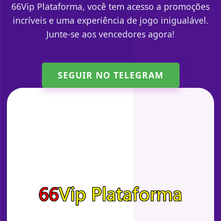
66Vip Plataforma, você tem acesso a promoções
incríveis e uma experiência de jogo inigualável.
Junte-se aos vencedores agora!
SEGUIR NO TELEGRAM