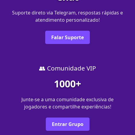
Suporte direto via Telegram, respostas rápidas e
atendimento personalizado!
Falar Suporte
👥 Comunidade VIP
1000+
Junte-se a uma comunidade exclusiva de
jogadores e compartilhe experiências!
Entrar Grupo