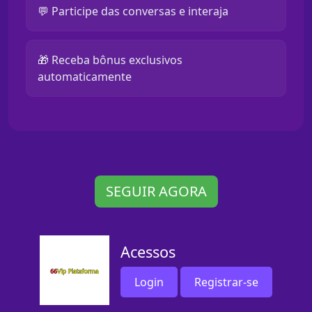
💬 Participe das conversas e interaja
🎁 Receba bônus exclusivos
automaticamente
SEGUIR AGORA
Acessos
Login
Registrar-se