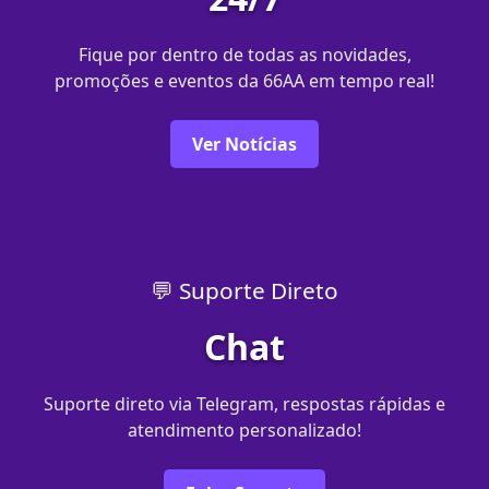
Fique por dentro de todas as novidades,
promoções e eventos da 66AA em tempo real!
Ver Notícias
💬 Suporte Direto
Chat
Suporte direto via Telegram, respostas rápidas e
atendimento personalizado!