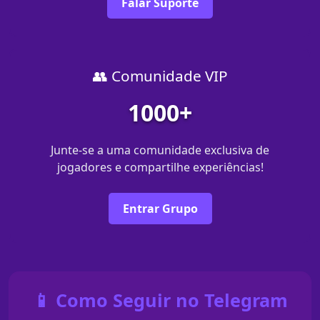
Falar Suporte
👥 Comunidade VIP
1000+
Junte-se a uma comunidade exclusiva de
jogadores e compartilhe experiências!
Entrar Grupo
📱 Como Seguir no Telegram