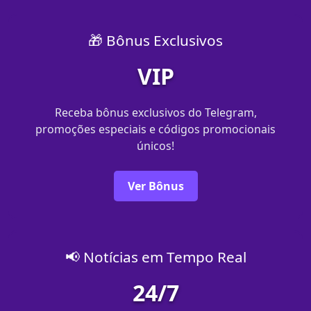
🎁 Bônus Exclusivos
VIP
Receba bônus exclusivos do Telegram,
promoções especiais e códigos promocionais
únicos!
Ver Bônus
📢 Notícias em Tempo Real
24/7