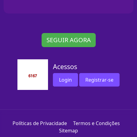
SEGUIR AGORA
Acessos
Login
Registrar-se
Políticas de Privacidade
Termos e Condições
Sitemap