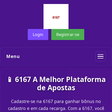
Login
Registrar-se
Menu
📱 6167 A Melhor Plataforma
de Apostas
Cadastre-se na 6167 para ganhar bônus no
cadastro e em cada recarga. Com a 6167, você