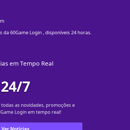
am
s da 60Game Login , disponíveis 24 horas.
cias em Tempo Real
24/7
e todas as novidades, promoções e
0Game Login em tempo real!
Ver Notícias