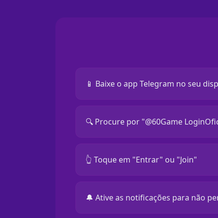
📱 Baixe o app Telegram no seu disp
🔍 Procure por "@60Game LoginOfic
👆 Toque em "Entrar" ou "Join"
🔔 Ative as notificações para não p