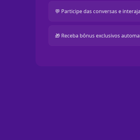
💬 Participe das conversas e interaj
🎁 Receba bônus exclusivos autom