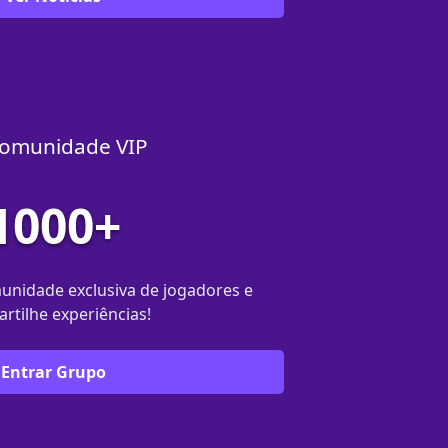
Comunidade VIP
1000+
unidade exclusiva de jogadores e
rtilhe experiências!
Entrar Grupo