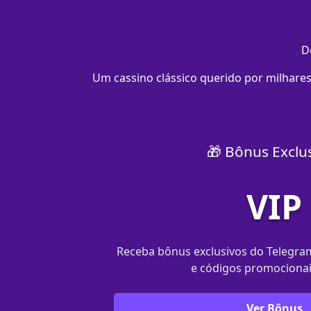
D
Um cassino clássico querido por milhares
🎁 Bônus Exclu
VIP
Receba bônus exclusivos do Telegra
e códigos promocionai
Ver Bônus