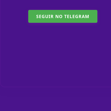
SEGUIR NO TELEGRAM