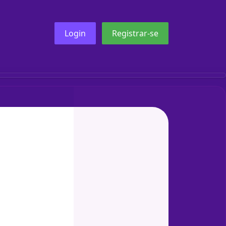
Login
Registrar-se