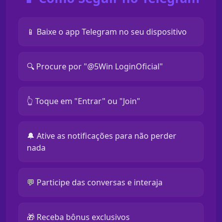
📱 Baixe o app Telegram no seu dispositivo
🔍 Procure por "@5Win LoginOficial"
👆 Toque em "Entrar" ou "Join"
🔔 Ative as notificações para não perder
nada
💬 Participe das conversas e interaja
🎁 Receba bônus exclusivos