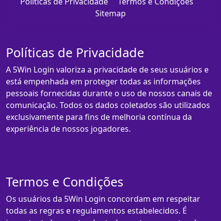
Políticas de Privacidade
Termos e Condições
Sitemap
Políticas de Privacidade
A 5Win Login valoriza a privacidade de seus usuários e
está empenhada em proteger todas as informações
pessoais fornecidas durante o uso de nossos canais de
comunicação. Todos os dados coletados são utilizados
exclusivamente para fins de melhoria contínua da
experiência de nossos jogadores.
Termos e Condições
Os usuários da 5Win Login concordam em respeitar
todas as regras e regulamentos estabelecidos. É