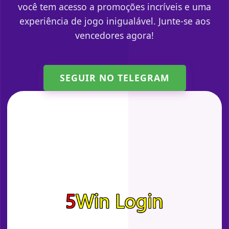
você tem acesso a promoções incríveis e uma
experiência de jogo inigualável. Junte-se aos
vencedores agora!
SEGUIR NO TELEGRAM