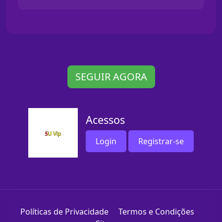
SEGUIR AGORA
Acessos
Login
Registrar-se
Políticas de Privacidade
Termos e Condições