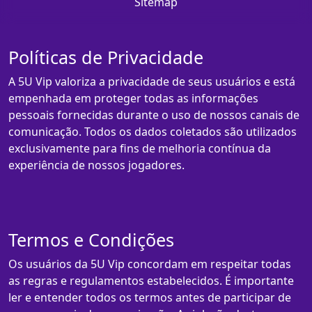
Sitemap
Políticas de Privacidade
A 5U Vip valoriza a privacidade de seus usuários e está
empenhada em proteger todas as informações
pessoais fornecidas durante o uso de nossos canais de
comunicação. Todos os dados coletados são utilizados
exclusivamente para fins de melhoria contínua da
experiência de nossos jogadores.
Termos e Condições
Os usuários da 5U Vip concordam em respeitar todas
as regras e regulamentos estabelecidos. É importante
ler e entender todos os termos antes de participar de