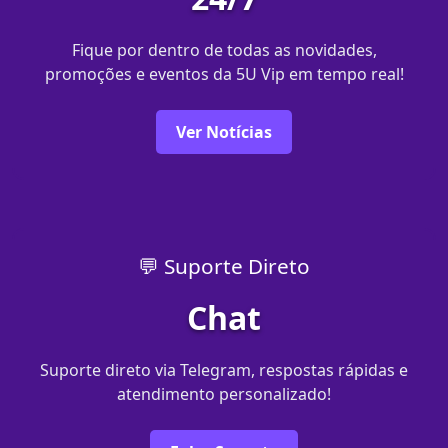
Fique por dentro de todas as novidades,
promoções e eventos da 5U Vip em tempo real!
Ver Notícias
💬 Suporte Direto
Chat
Suporte direto via Telegram, respostas rápidas e
atendimento personalizado!