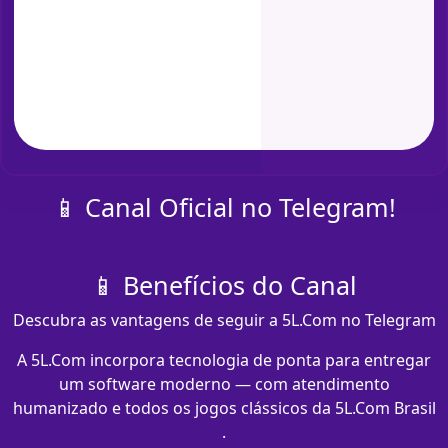
📱 Canal Oficial no Telegram!
📱 Benefícios do Canal
Descubra as vantagens de seguir a 5L.Com no Telegram
A 5L.Com incorpora tecnologia de ponta para entregar
um software moderno — com atendimento
humanizado e todos os jogos clássicos da 5L.Com Brasil
.