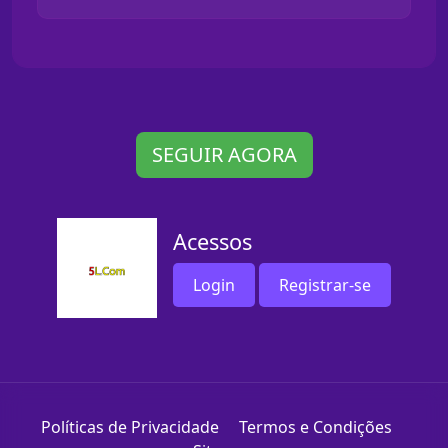
SEGUIR AGORA
Acessos
Login
Registrar-se
Políticas de Privacidade
Termos e Condições