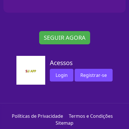
SEGUIR AGORA
Acessos
Login
Registrar-se
Políticas de Privacidade
Termos e Condições
Sitemap