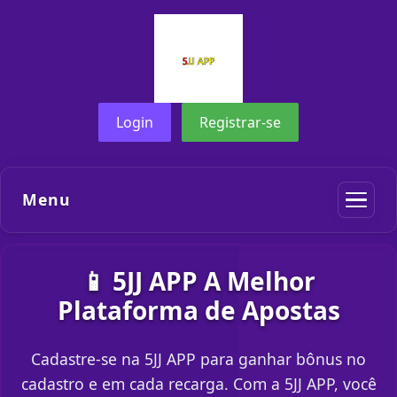
Login
Registrar-se
Menu
📱 5JJ APP A Melhor
Plataforma de Apostas
Cadastre-se na 5JJ APP para ganhar bônus no
cadastro e em cada recarga. Com a 5JJ APP, você