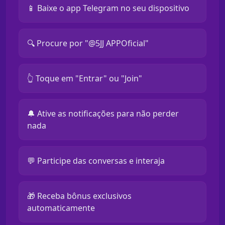
📱 Baixe o app Telegram no seu dispositivo
🔍 Procure por "@5JJ APPOficial"
👆 Toque em "Entrar" ou "Join"
🔔 Ative as notificações para não perder
nada
💬 Participe das conversas e interaja
🎁 Receba bônus exclusivos
automaticamente