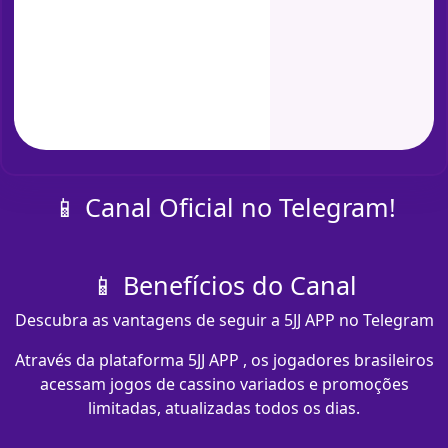
📱 Canal Oficial no Telegram!
📱 Benefícios do Canal
Descubra as vantagens de seguir a 5JJ APP no Telegram
Através da plataforma 5JJ APP , os jogadores brasileiros
acessam jogos de cassino variados e promoções
limitadas, atualizadas todos os dias.