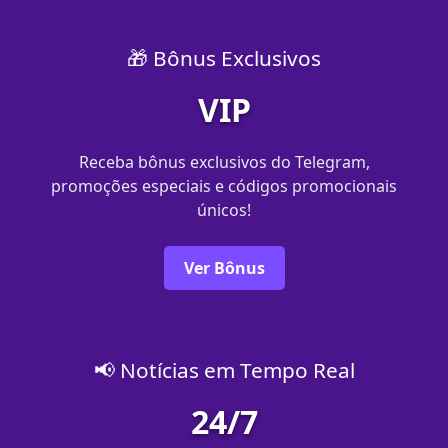
🎁 Bônus Exclusivos
VIP
Receba bônus exclusivos do Telegram,
promoções especiais e códigos promocionais
únicos!
Ver Bônus
📢 Notícias em Tempo Real
24/7