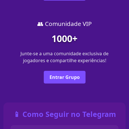
👥 Comunidade VIP
1000+
Junte-se a uma comunidade exclusiva de
jogadores e compartilhe experiências!
Entrar Grupo
📱 Como Seguir no Telegram