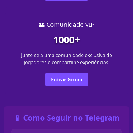
👥 Comunidade VIP
1000+
Junte-se a uma comunidade exclusiva de
jogadores e compartilhe experiências!
Entrar Grupo
📱 Como Seguir no Telegram