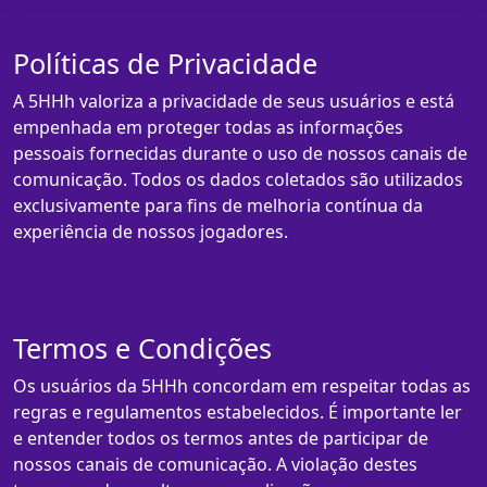
Políticas de Privacidade
A 5HHh valoriza a privacidade de seus usuários e está
empenhada em proteger todas as informações
pessoais fornecidas durante o uso de nossos canais de
comunicação. Todos os dados coletados são utilizados
exclusivamente para fins de melhoria contínua da
experiência de nossos jogadores.
Termos e Condições
Os usuários da 5HHh concordam em respeitar todas as
regras e regulamentos estabelecidos. É importante ler
e entender todos os termos antes de participar de
nossos canais de comunicação. A violação destes