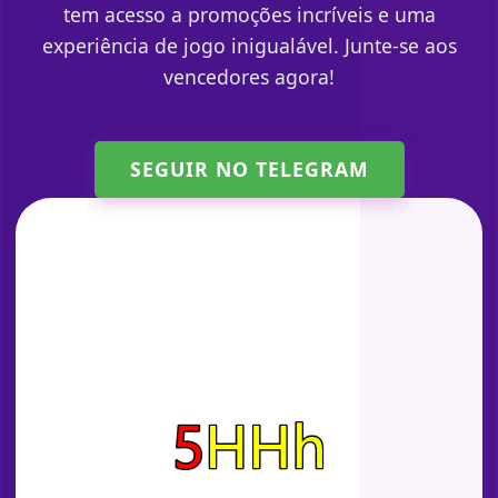
tem acesso a promoções incríveis e uma
experiência de jogo inigualável. Junte-se aos
vencedores agora!
SEGUIR NO TELEGRAM