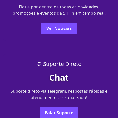
Fique por dentro de todas as novidades,
promoções e eventos da 5HHh em tempo real!
Ver Notícias
💬 Suporte Direto
Chat
Suporte direto via Telegram, respostas rápidas e
atendimento personalizado!
Falar Suporte