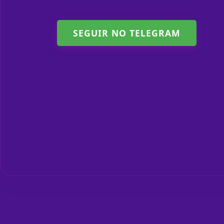
SEGUIR NO TELEGRAM