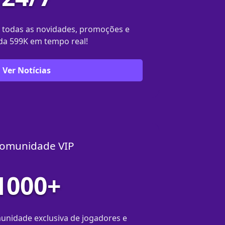
e todas as novidades, promoções e
da 599K em tempo real!
Ver Notícias
Comunidade VIP
1000+
unidade exclusiva de jogadores e