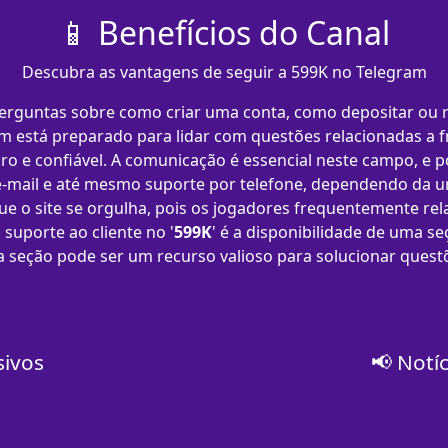
📱 Benefícios do Canal
Descubra as vantagens de seguir a 599K no Telegram
erguntas sobre como criar uma conta, como depositar ou r
ém está preparado para lidar com questões relacionadas a
e confiável. A comunicação é essencial neste campo, e por
, e-mail e até mesmo suporte por telefone, dependendo da
ue o site se orgulha, pois os jogadores frequentemente rel
suporte ao cliente no '
599K
' é a disponibilidade de uma s
a seção pode ser um recurso valioso para solucionar questõ
sivos
📢 Notí