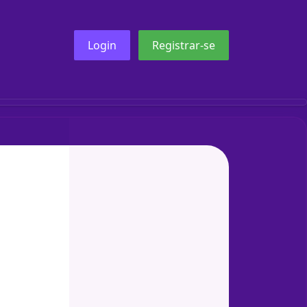
Login
Registrar-se