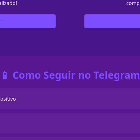
lizado!
compa
e
📱 Como Seguir no Telegram
ositivo