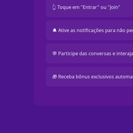
👆 Toque em "Entrar" ou "Join"
🔔 Ative as notificações para não p
💬 Participe das conversas e interaj
🎁 Receba bônus exclusivos autom