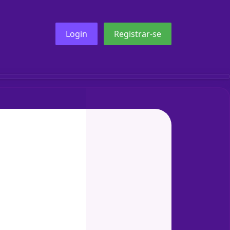
Login
Registrar-se