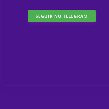
SEGUIR NO TELEGRAM