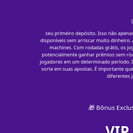
seu primeiro depósito. Isso não apen
disponíveis sem arriscar muito dinheiro.
machines. Com rodadas grátis, os jo
potencialmente ganhar prêmios sem ris
jogadores em um determinado período. Is
sorte em suas apostas. É importante que
diferentes 
🎁 Bônus Exclu
VIP