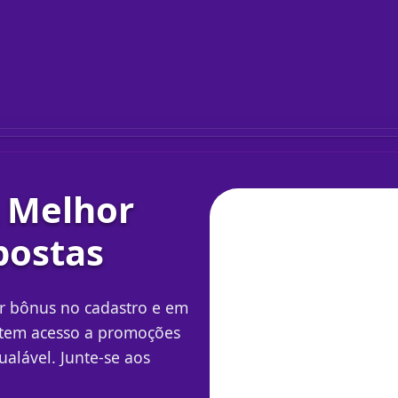
A Melhor
postas
r bônus no cadastro e em
 tem acesso a promoções
ualável. Junte-se aos