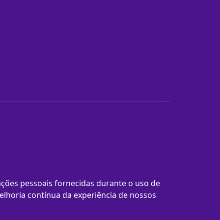
ações pessoais fornecidas durante o uso de
elhoria contínua da experiência de nossos