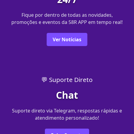
Fique por dentro de todas as novidades,
promoções e eventos da 58R APP em tempo real!
Ver Notícias
💬 Suporte Direto
Chat
Suporte direto via Telegram, respostas rápidas e
atendimento personalizado!