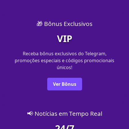
🎁 Bônus Exclusivos
VIP
Receba bônus exclusivos do Telegram,
promoções especiais e códigos promocionais
únicos!
Ver Bônus
📢 Notícias em Tempo Real
24/7