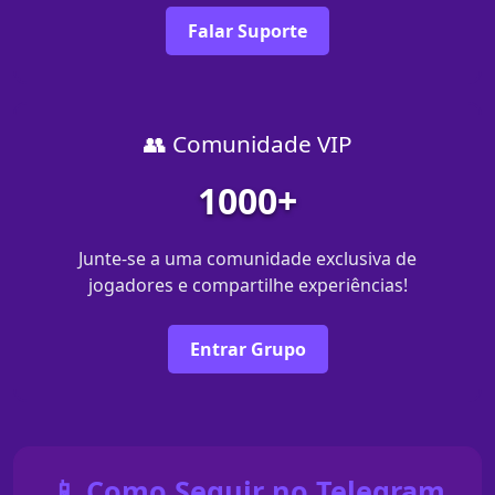
Falar Suporte
👥 Comunidade VIP
1000+
Junte-se a uma comunidade exclusiva de
jogadores e compartilhe experiências!
Entrar Grupo
📱 Como Seguir no Telegram