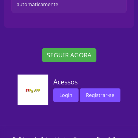
automaticamente
SEGUIR AGORA
Acessos
Login
Registrar-se