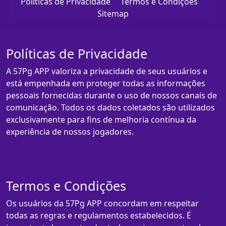
Políticas de Privacidade
Termos e Condições
Sitemap
Políticas de Privacidade
A 57Pg APP valoriza a privacidade de seus usuários e
está empenhada em proteger todas as informações
pessoais fornecidas durante o uso de nossos canais de
comunicação. Todos os dados coletados são utilizados
exclusivamente para fins de melhoria contínua da
experiência de nossos jogadores.
Termos e Condições
Os usuários da 57Pg APP concordam em respeitar
todas as regras e regulamentos estabelecidos. É