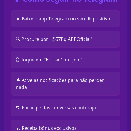
📱 Baixe o app Telegram no seu dispositivo
🔍 Procure por "@57Pg APPOficial"
👆 Toque em "Entrar" ou "Join"
🔔 Ative as notificações para não perder
nada
💬 Participe das conversas e interaja
🎁 Receba bônus exclusivos