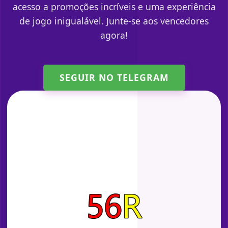
acesso a promoções incríveis e uma experiência
de jogo inigualável. Junte-se aos vencedores
agora!
SEGUIR NO TELEGRAM