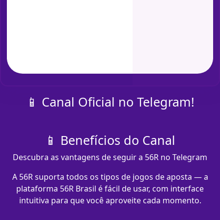
📱 Canal Oficial no Telegram!
📱 Benefícios do Canal
Descubra as vantagens de seguir a 56R no Telegram
A 56R suporta todos os tipos de jogos de aposta — a
plataforma 56R Brasil é fácil de usar, com interface
intuitiva para que você aproveite cada momento.