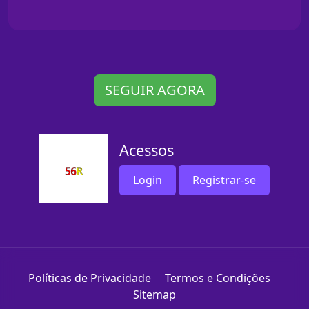
SEGUIR AGORA
Acessos
Login
Registrar-se
Políticas de Privacidade
Termos e Condições
Sitemap