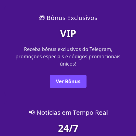
🎁 Bônus Exclusivos
VIP
Receba bônus exclusivos do Telegram,
promoções especiais e códigos promocionais
únicos!
Ver Bônus
📢 Notícias em Tempo Real
24/7