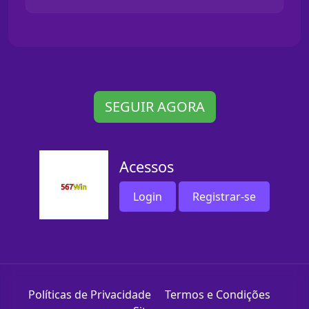
SEGUIR AGORA
Acessos
Login
Registrar-se
Políticas de Privacidade
Termos e Condições