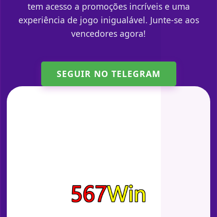
tem acesso a promoções incríveis e uma
experiência de jogo inigualável. Junte-se aos
vencedores agora!
SEGUIR NO TELEGRAM