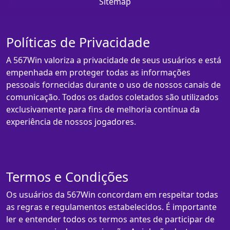
Sitemap
Políticas de Privacidade
A 567Win valoriza a privacidade de seus usuários e está
empenhada em proteger todas as informações
pessoais fornecidas durante o uso de nossos canais de
comunicação. Todos os dados coletados são utilizados
exclusivamente para fins de melhoria contínua da
experiência de nossos jogadores.
Termos e Condições
Os usuários da 567Win concordam em respeitar todas
as regras e regulamentos estabelecidos. É importante
ler e entender todos os termos antes de participar de