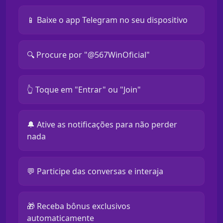
📱 Baixe o app Telegram no seu dispositivo
🔍 Procure por "@567WinOficial"
👆 Toque em "Entrar" ou "Join"
🔔 Ative as notificações para não perder
nada
💬 Participe das conversas e interaja
🎁 Receba bônus exclusivos
automaticamente