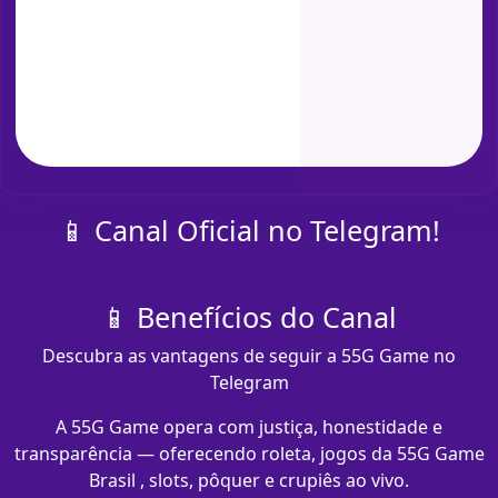
📱 Canal Oficial no Telegram!
📱 Benefícios do Canal
Descubra as vantagens de seguir a 55G Game no
Telegram
A 55G Game opera com justiça, honestidade e
transparência — oferecendo roleta, jogos da 55G Game
Brasil , slots, pôquer e crupiês ao vivo.