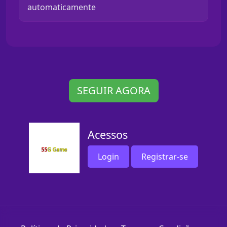
automaticamente
SEGUIR AGORA
Acessos
Login
Registrar-se