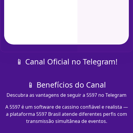
📱 Canal Oficial no Telegram!
📱 Benefícios do Canal
Descubra as vantagens de seguir a 5597 no Telegram
A 5597 é um software de cassino confiável e realista —
a plataforma 5597 Brasil atende diferentes perfis com
transmissão simultânea de eventos.