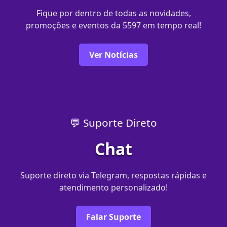
Fique por dentro de todas as novidades,
promoções e eventos da 5597 em tempo real!
Ver Notícias
💬 Suporte Direto
Chat
Suporte direto via Telegram, respostas rápidas e
atendimento personalizado!
Falar Suporte