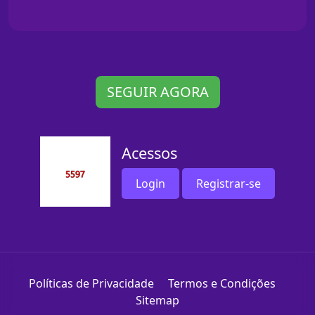
SEGUIR AGORA
Acessos
Login
Registrar-se
Políticas de Privacidade
Termos e Condições
Sitemap