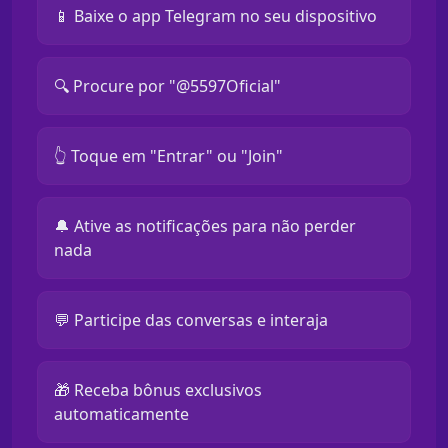
📱 Baixe o app Telegram no seu dispositivo
🔍 Procure por "@5597Oficial"
👆 Toque em "Entrar" ou "Join"
🔔 Ative as notificações para não perder
nada
💬 Participe das conversas e interaja
🎁 Receba bônus exclusivos
automaticamente