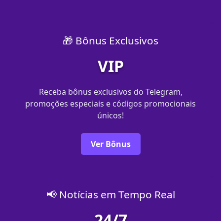
🎁 Bônus Exclusivos
VIP
Receba bônus exclusivos do Telegram,
promoções especiais e códigos promocionais
únicos!
Ver Bônus
📢 Notícias em Tempo Real
24/7