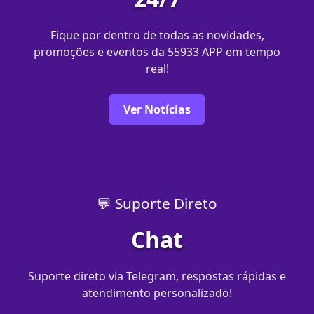
Fique por dentro de todas as novidades,
promoções e eventos da 55933 APP em tempo
real!
Ver Notícias
💬 Suporte Direto
Chat
Suporte direto via Telegram, respostas rápidas e
atendimento personalizado!