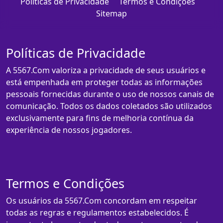
Políticas de Privacidade
Termos e Condições
Sitemap
Políticas de Privacidade
A 5567.Com valoriza a privacidade de seus usuários e
está empenhada em proteger todas as informações
pessoais fornecidas durante o uso de nossos canais de
comunicação. Todos os dados coletados são utilizados
exclusivamente para fins de melhoria contínua da
experiência de nossos jogadores.
Termos e Condições
Os usuários da 5567.Com concordam em respeitar
todas as regras e regulamentos estabelecidos. É