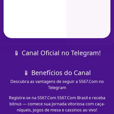
📱 Canal Oficial no Telegram!
📱 Benefícios do Canal
Descubra as vantagens de seguir a 5567.Com no
Telegram
Registre-se na 5567.Com 5567.Com Brasil e receba
bônus — comece sua jornada vitoriosa com caça-
níqueis, jogos de mesa e cassinos ao vivo!