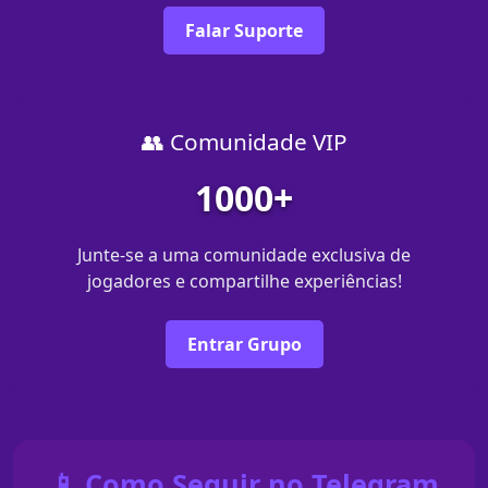
Falar Suporte
👥 Comunidade VIP
1000+
Junte-se a uma comunidade exclusiva de
jogadores e compartilhe experiências!
Entrar Grupo
📱 Como Seguir no Telegram