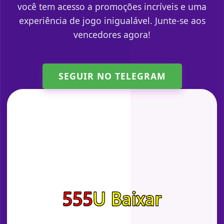
você tem acesso a promoções incríveis e uma
experiência de jogo inigualável. Junte-se aos
vencedores agora!
SEGUIR NO TELEGRAM