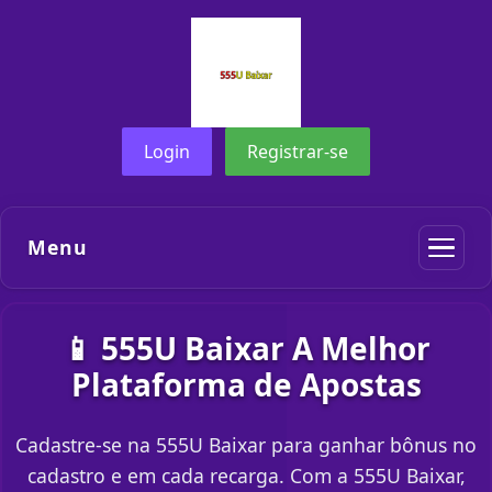
Login
Registrar-se
Menu
📱 555U Baixar A Melhor
Plataforma de Apostas
Cadastre-se na 555U Baixar para ganhar bônus no
cadastro e em cada recarga. Com a 555U Baixar,