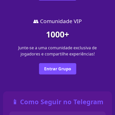
👥 Comunidade VIP
1000+
Junte-se a uma comunidade exclusiva de
jogadores e compartilhe experiências!
Entrar Grupo
📱 Como Seguir no Telegram