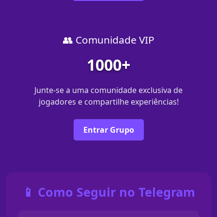
👥 Comunidade VIP
1000+
Junte-se a uma comunidade exclusiva de
jogadores e compartilhe experiências!
Entrar Grupo
📱 Como Seguir no Telegram