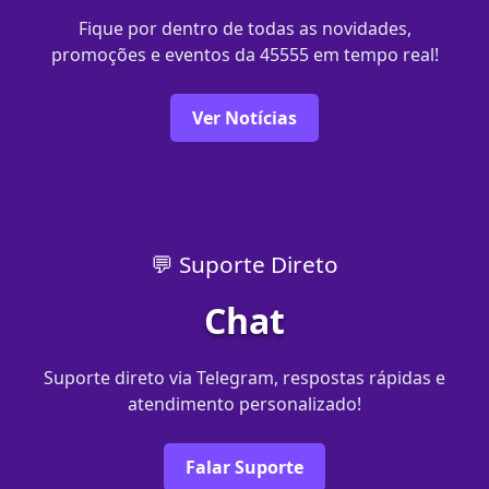
Fique por dentro de todas as novidades,
promoções e eventos da 45555 em tempo real!
Ver Notícias
💬 Suporte Direto
Chat
Suporte direto via Telegram, respostas rápidas e
atendimento personalizado!
Falar Suporte