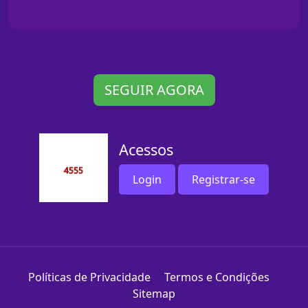
SEGUIR AGORA
Acessos
Login
Registrar-se
Políticas de Privacidade
Termos e Condições
Sitemap