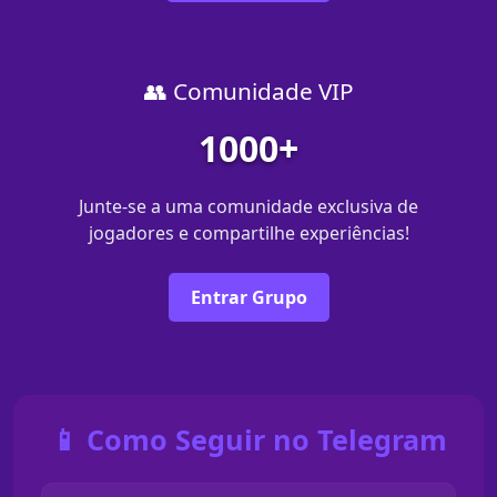
👥 Comunidade VIP
1000+
Junte-se a uma comunidade exclusiva de
jogadores e compartilhe experiências!
Entrar Grupo
📱 Como Seguir no Telegram