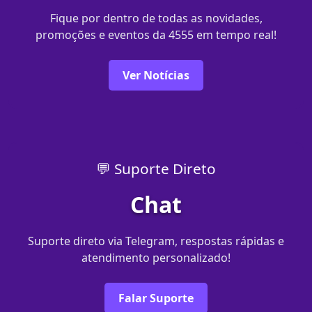
Fique por dentro de todas as novidades,
promoções e eventos da 4555 em tempo real!
Ver Notícias
💬 Suporte Direto
Chat
Suporte direto via Telegram, respostas rápidas e
atendimento personalizado!
Falar Suporte