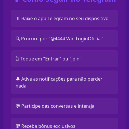
📱 Baixe o app Telegram no seu dispositivo
🔍 Procure por "@4444 Win LoginOficial"
👆 Toque em "Entrar" ou "Join"
🔔 Ative as notificações para não perder
nada
💬 Participe das conversas e interaja
🎁 Receba bônus exclusivos