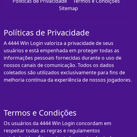
Políticas de Privacidade
Termos e Condições
Sitemap
Políticas de Privacidade
A 4444 Win Login valoriza a privacidade de seus
usuários e está empenhada em proteger todas as
informações pessoais fornecidas durante o uso de
nossos canais de comunicação. Todos os dados
coletados são utilizados exclusivamente para fins de
melhoria contínua da experiência de nossos jogadores.
Termos e Condições
Os usuários da 4444 Win Login concordam em
respeitar todas as regras e regulamentos