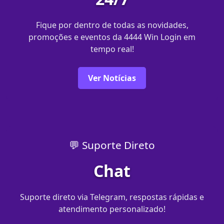
Fique por dentro de todas as novidades,
promoções e eventos da 4444 Win Login em
tempo real!
Ver Notícias
💬 Suporte Direto
Chat
Suporte direto via Telegram, respostas rápidas e
atendimento personalizado!