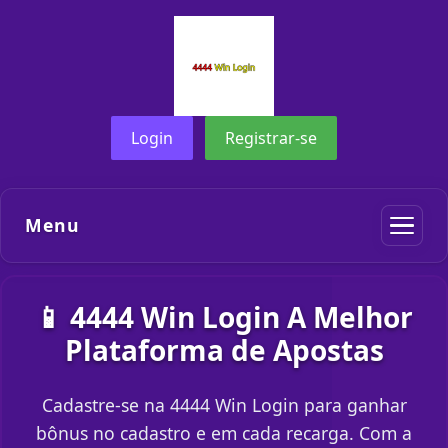
Login
Registrar-se
Menu
📱 4444 Win Login A Melhor
Plataforma de Apostas
Cadastre-se na 4444 Win Login para ganhar
bônus no cadastro e em cada recarga. Com a